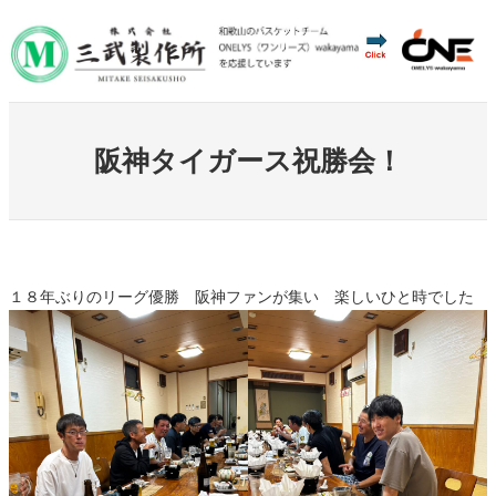
内
容
を
ス
キ
阪神タイガース祝勝会！
ッ
プ
１８年ぶりのリーグ優勝 阪神ファンが集い 楽しいひと時でした