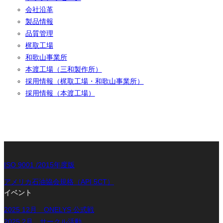
会社沿革
製品情報
品質管理
梶取工場
和歌山事業所
本渡工場（三和製作所）
採用情報（梶取工場・和歌山事業所）
採用情報（本渡工場）
ISO 9001 /2015年度版
アメリカ石油協会規格（API 5CT）
イベント
2025 12月 ONELYS 公式戦
2025 2月 サークル活動