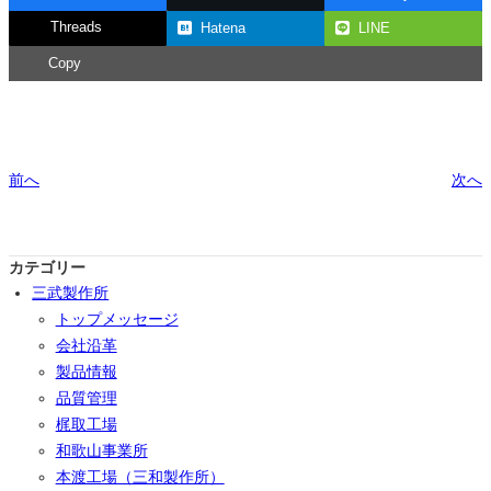
Threads
Hatena
LINE
Copy
前へ
次へ
カテゴリー
三武製作所
トップメッセージ
会社沿革
製品情報
品質管理
梶取工場
和歌山事業所
本渡工場（三和製作所）