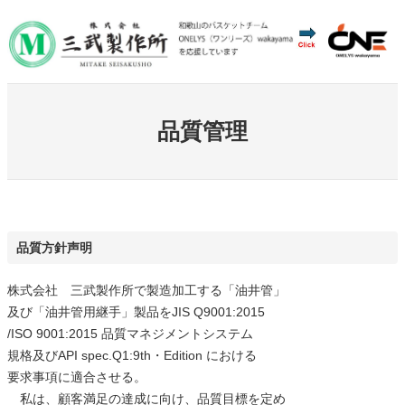
内
容
を
ス
キ
品質管理
ッ
プ
品質方針声明
株式会社 三武製作所で製造加工する「油井管」
及び「油井管用継手」製品をJIS Q9001:2015
/ISO 9001:2015 品質マネジメントシステム
規格及びAPI spec.Q1:9th・Edition における
要求事項に適合させる。
私は、顧客満足の達成に向け、品質目標を定め