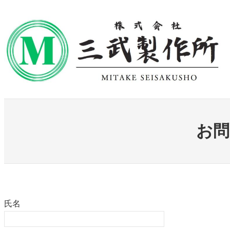
内
容
を
ス
キ
ッ
プ
お問
氏名